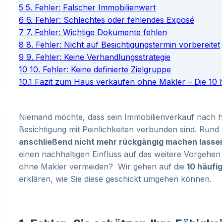
5
5. Fehler: Falscher Immobilienwert
6
6. Fehler: Schlechtes oder fehlendes Exposé
7
7. Fehler: Wichtige Dokumente fehlen
8
8. Fehler: Nicht auf Besichtigungstermin vorbereitet
9
9. Fehler: Keine Verhandlungsstrategie
10
10. Fehler: Keine definierte Zielgruppe
10.1
Fazit zum Haus verkaufen ohne Makler – Die 10 h
Niemand möchte, dass sein Immobilienverkauf nach h
Besichtigung mit Peinlichkeiten verbunden sind. Run
anschließend nicht mehr rückgängig machen lasse
einen nachhaltigen Einfluss auf das weitere Vorgehe
ohne Makler vermeiden? Wir gehen auf die
10 häufi
erklären, wie Sie diese geschickt umgehen können.