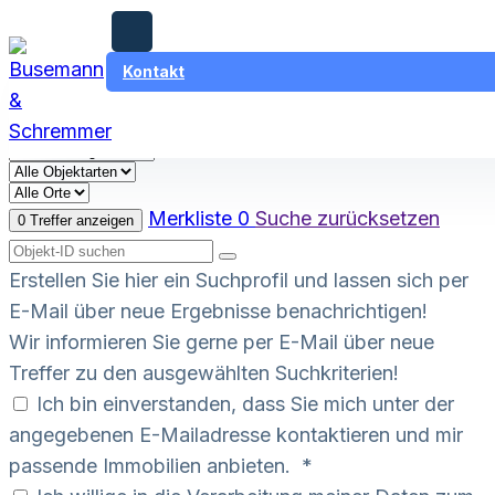
,
Zum Hauptinhalt springen
Zum Footer springen
Wichtige Informationen für Hauskäufer & Eigentümer am 7. August
Kontakt
2026!
Merkliste
0
Suche zurücksetzen
0 Treffer anzeigen
Erstellen Sie hier ein Suchprofil und lassen sich per
E-Mail über neue Ergebnisse benachrichtigen!
Wir informieren Sie gerne per E-Mail über neue
Treffer zu den ausgewählten Suchkriterien!
Ich bin einverstanden, dass Sie mich unter der
angegebenen E-Mailadresse kontaktieren und mir
passende Immobilien anbieten. *