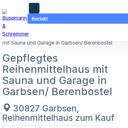
,
Zum Hauptinhalt springen
Zum Footer springen
Wichtige Informationen für Hauskäufer & Eigentümer am 7. August
Kontakt
2026!
Home
–
Immobilien
–
Gepflegtes Reihenmittelhaus
mit Sauna und Garage in Garbsen/ Berenbostel
Gepflegtes
Reihenmittelhaus mit
Sauna und Garage in
Garbsen/ Berenbostel
30827 Garbsen,
Reihenmittelhaus zum Kauf