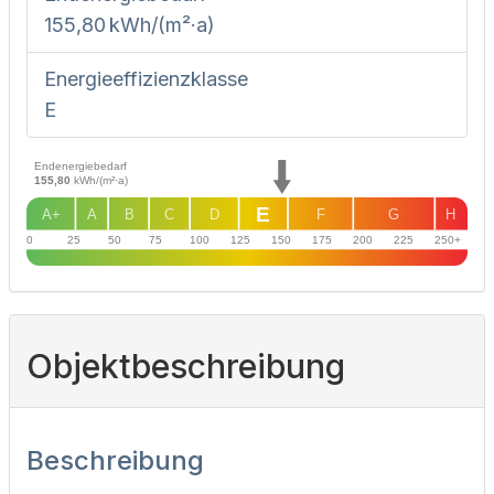
155,80 kWh/(m²·a)
Energie­effizienz­klasse
E
Endenergiebedarf
155,80
kWh/(m²·a)
E
A+
A
B
C
D
F
G
H
0
25
50
75
100
125
150
175
200
225
250+
Objekt­beschreibung
Beschreibung