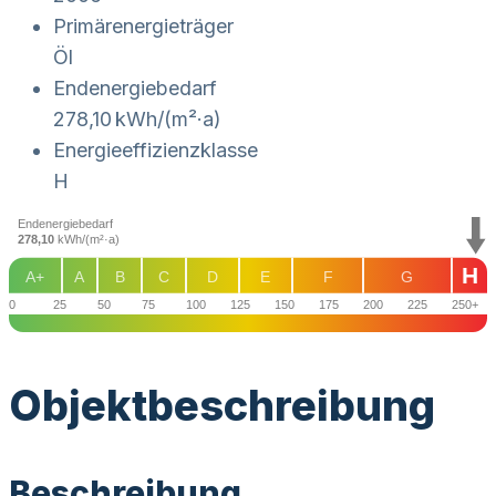
Primärenergieträger
Öl
Endenergie­bedarf
278,10 kWh/(m²·a)
Energie­effizienz­klasse
H
Endenergiebedarf
278,10
kWh/(m²·a)
H
A+
A
B
C
D
E
F
G
0
25
50
75
100
125
150
175
200
225
250+
Objekt­beschreibung
Beschreibung