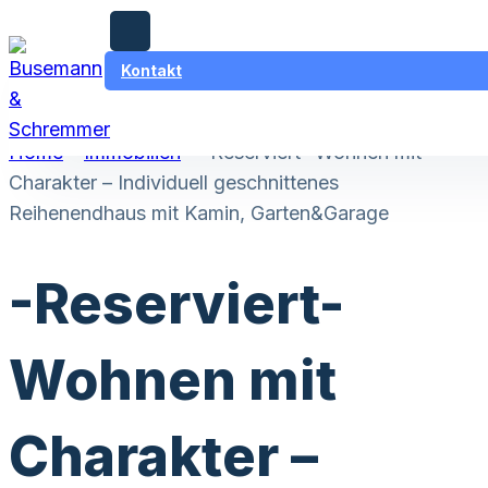
,
Zum Hauptinhalt springen
Zum Footer springen
Wichtige Informationen für Hauskäufer & Eigentümer am 8. August
Kontakt
2026!
Home
–
Immobilien
–
-Reserviert- Wohnen mit
Charakter – Individuell geschnittenes
Reihenendhaus mit Kamin, Garten&Garage
-Reserviert-
Wohnen mit
Charakter –